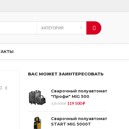
КАТЕГОРИЯ
ТАКТЫ
ВАС МОЖЕТ ЗАИНТЕРЕСОВАТЬ
Сварочный полуавтомат
"Профи" MIG 500
Первоначальная
Текущая
119 500
₽
125 500
₽
цена
цена:
составляла
119
125
500 ₽.
500 ₽.
Сварочный полуавтомат
START MIG 5000T