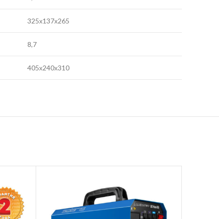
325х137х265
8,7
405х240х310