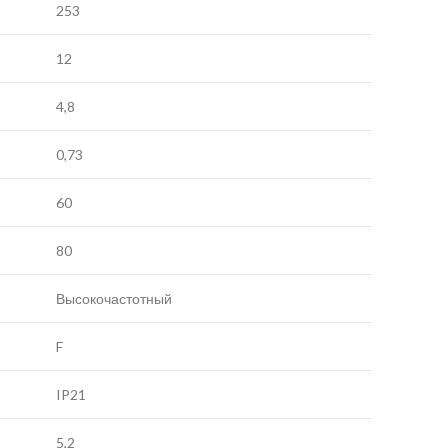
253
12
4,8
0,73
60
80
Высокочастотный
F
IP21
5,2