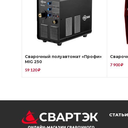
Сварочный полуавтомат «Профи»
Свароч
MIG 250
7 900
₽
59 120
₽
СТАТЬИ
ОНЛАЙН-МАГАЗИН СВАРОЧНОГО