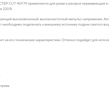
ЕР CUT 40 F79 применяется для резки и раскроя нержавеющей и о
и 220 В.
ирующий высоковольтный, высокочастотный импульс напряжения. Ап
ат необходимо подключать к внешнему источнику подачи сжатого во
яет на его технические характеристики. Отлично подойдет для испо
.
.
грева.