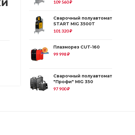
ки
109 560
₽
Сварочный полуавтомат
START MIG 3500T
101 320
₽
Плазморез CUT-160
99 998
₽
Сварочный полуавтомат
"Профи" MIG 350
97 900
₽