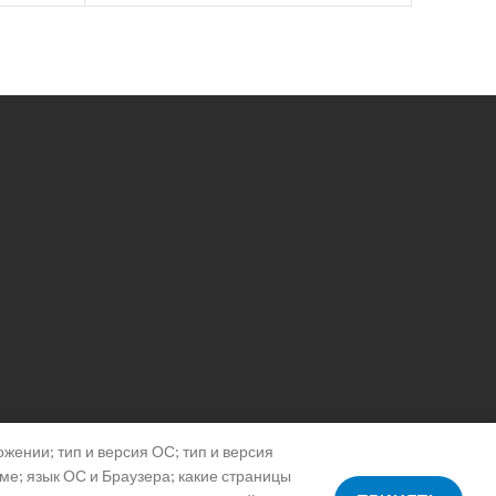
жении; тип и версия ОС; тип и версия
аме; язык ОС и Браузера; какие страницы