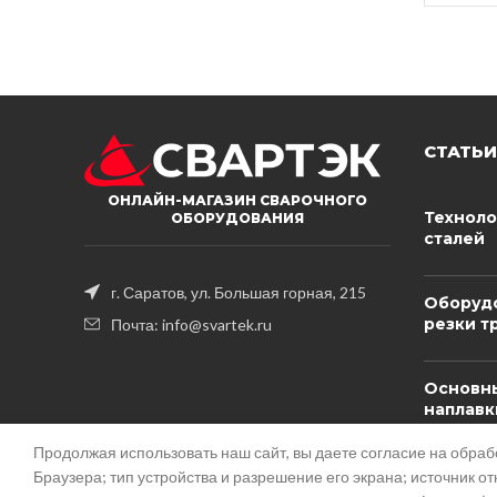
СТАТЬИ
ОНЛАЙН-МАГАЗИН СВАРОЧНОГО
Техноло
ОБОРУДОВАНИЯ
сталей
г. Саратов, ул. Большая горная, 215
Оборудо
резки тр
Почта: info@svartek.ru
Основны
наплавк
сплавов
биметал
Продолжая использовать наш сайт, вы даете согласие на обра
Браузера; тип устройства и разрешение его экрана; источник от