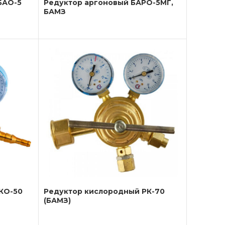
БАО-5
Редуктор аргоновый БАРО-5МГ,
БАМЗ
КО-50
Редуктор кислородный РК-70
(БАМЗ)