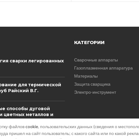
КАТЕГОРИИ
Сварочные аппараты
гия сварки легированных
Газоплазменная аппаратура
Материалы
Защита сварщика
вание для термической
уб Райский В.Г.
Электро-инструмент
е способы дуговой
и цветных металлов и
 для получения
лических изделий
ботку файлов
cookie
, пользовательских данных (сведения о местополо
куда пришел на сайт пользователь; с какого сайта или по какой рекл