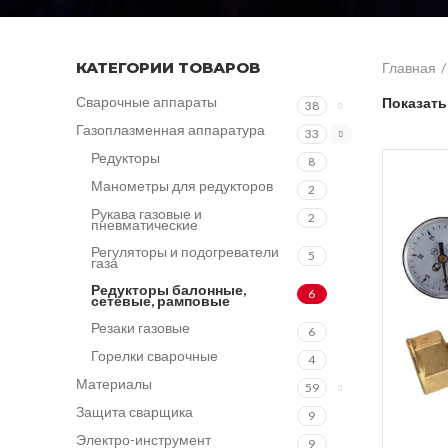
КАТЕГОРИИ ТОВАРОВ
Главная
Сварочные аппараты
Показать
38
Газоплазменная аппаратура
33
Редукторы
8
Манометры для редукторов
2
Рукава газовые и
2
пневматические
Регуляторы и подогреватели
5
газа
Редукторы балонные,
6
сетевые, рамповые
Резаки газовые
6
Горелки сварочные
4
Материалы
59
Защита сварщика
9
Электро-инструмент
9