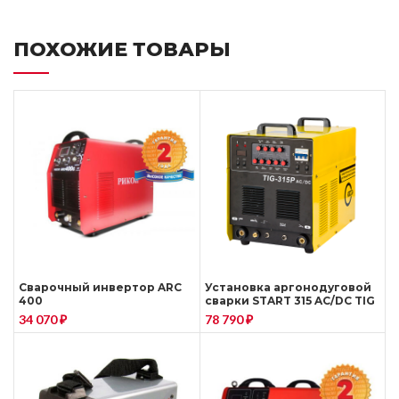
ПОХОЖИЕ ТОВАРЫ
Сварочный инвертор ARC
Установка аргонодуговой
400
сварки START 315 AC/DC TIG
PULSE
34 070
₽
78 790
₽