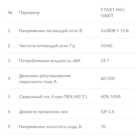
START MIG
№
Параметр
5000T
1
Напряжение питающей сети, В
3х380В ± 15%
2
Частота питающей сети, Гц
50/60
3
Потребляемая мощность, кВА
24.7
Диапазон регулирования
4
60-500
сварочного тока, А
5
Сварочный ток, А при ПВ% (40 ºC)
60% 500A
6
Диаметр проволоки, мм
0,8-1,6
9
Напряжение холостого хода, В
70