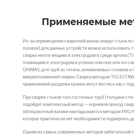
Применяемые мет
Из-за перемещения сварочной ванны вокруг стыка по 
головок) для данных устройств можно использовать т
сварки непла-вящимся электродом в среде аргона (T
плавящимся электродом в углекислом газе или его с
GMAW); для труб из титана, алюминиевых сплавов и
микроплазменной сварки. Сварка методом TIG (GTAW)
применяемой разделки кромок могут вестись как с под
При сварке стыков толстостенных труб (толщина стенк
подойдет комплексный метод — корневой проход свар
облицовочный валики накладываются методом MIG/MA
которое практически нет необходимости подвергать да
Одним из самых современных методов орбитальной с