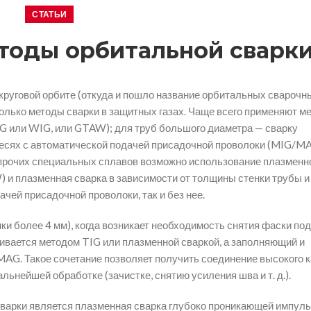
СТАТЬИ
оды орбитальной сварк
круговой орбите (откуда и пошло название орбитальных сварочн
олько методы сварки в защитных газах. Чаще всего применяют м
IG или WIG, или GTAW); для труб большого диаметра — сварку
месях с автоматической подачей присадочной проволоки (MIG/M
 прочих специальных сплавов возможно использование плазменн
 и плазменная сварка в зависимости от толщины стенки трубы и
ачей присадочной проволоки, так и без нее.
и более 4 мм), когда возникает необходимость снятия фаски под
ивается методом TIG или плазменной сваркой, а заполняющий и
G. Такое сочетание позволяет получить соединение высокого к
льнейшей обработке (зачистке, снятию усиления шва и т. д.).
варки является плазменная сварка глубоко проникающей импул