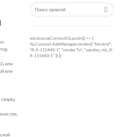
и
window.yaContextCb.push(() => {
ых
Ya.Context.AdvManager.render({ "blockId":
етод
"R-A-115440-1", "renderTo": "yandex_rtb_R-
A-115440-1" }) })
AG или
ой или
 сварку,
ачества,
ьсной