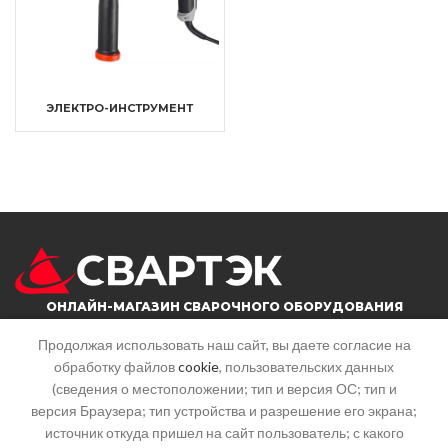
ЭЛЕКТРО-ИНСТРУМЕНТ
ОНЛАЙН-МАГАЗИН СВАРОЧНОГО ОБОРУДОВАНИЯ
Продолжая использовать наш сайт, вы даете согласие на
обработку файлов
cookie
, пользовательских данных
г. Саратов, ул. Большая горная, 215
(сведения о местоположении; тип и версия ОС; тип и
Почта: info@svartek.ru
версия Браузера; тип устройства и разрешение его экрана;
источник откуда пришел на сайт пользователь; с какого