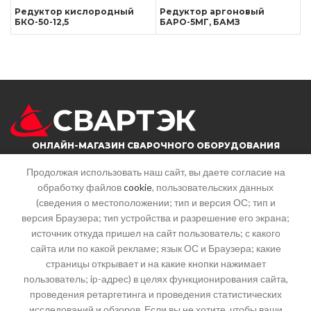
Редуктор кислородный
Редуктор аргоновый
БКО-50-12,5
БАРО-5МГ, БАМЗ
ОНЛАЙН-МАГАЗИН СВАРОЧНОГО ОБОРУДОВАНИЯ
Продолжая использовать наш сайт, вы даете согласие на
обработку файлов
cookie
, пользовательских данных
г. Саратов, ул. Большая горная, 215
(сведения о местоположении; тип и версия ОС; тип и
Почта: info@svartek.ru
версия Браузера; тип устройства и разрешение его экрана;
источник откуда пришел на сайт пользователь; с какого
СТАТЬИ
сайта или по какой рекламе; язык ОС и Браузера; какие
страницы открывает и на какие кнопки нажимает
пользователь; ip-адрес) в целях функционирования сайта,
КАТЕГОРИИ
проведения ретаргетинга и проведения статистических
исследований и обзоров. Если вы не хотите, чтобы ваши