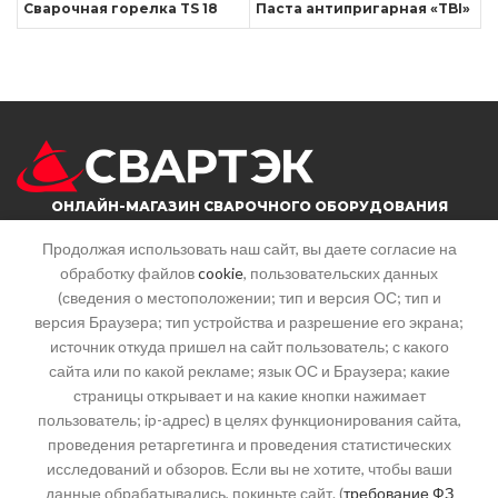
Сварочная горелка TS 18
Паста антипригарная «TBI»
ОНЛАЙН-МАГАЗИН СВАРОЧНОГО ОБОРУДОВАНИЯ
Продолжая использовать наш сайт, вы даете согласие на
обработку файлов
cookie
, пользовательских данных
г. Саратов, ул. Большая горная, 215
(сведения о местоположении; тип и версия ОС; тип и
Почта: info@svartek.ru
версия Браузера; тип устройства и разрешение его экрана;
источник откуда пришел на сайт пользователь; с какого
СТАТЬИ
сайта или по какой рекламе; язык ОС и Браузера; какие
страницы открывает и на какие кнопки нажимает
пользователь; ip-адрес) в целях функционирования сайта,
КАТЕГОРИИ
проведения ретаргетинга и проведения статистических
исследований и обзоров. Если вы не хотите, чтобы ваши
данные обрабатывались, покиньте сайт. (
требование ФЗ