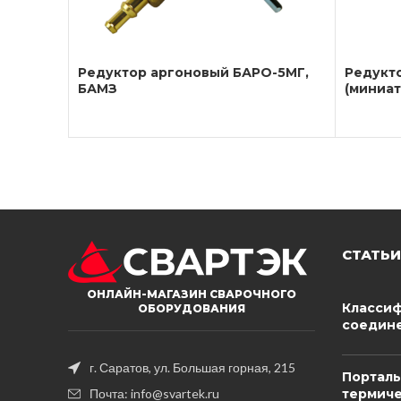
Редуктор аргоновый БАРО-5МГ,
Редукт
БАМЗ
(миниа
СТАТЬИ
ОНЛАЙН-МАГАЗИН СВАРОЧНОГО
Классиф
ОБОРУДОВАНИЯ
соедине
г. Саратов, ул. Большая горная, 215
Портал
термиче
Почта: info@svartek.ru