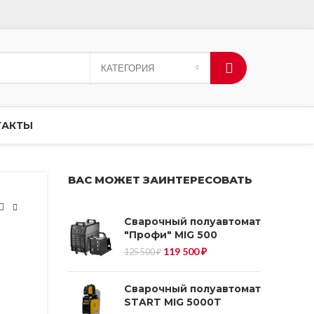
КАТЕГОРИЯ
ТАКТЫ
ВАС МОЖЕТ ЗАИНТЕРЕСОВАТЬ
Сварочный полуавтомат
"Профи" MIG 500
Первоначальная
Текущая
119 500
₽
125 500
₽
цена
цена:
составляла
119
125
500 ₽.
500 ₽.
Сварочный полуавтомат
START MIG 5000T