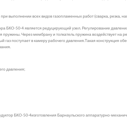
при выполнении всех видов газопламенных работ (сварка, резка, на
ра БКО-50-4 является редуцирующий узел. Регулирование давлени
тия пружины. Через мембрану и толкатель пружина воздействует на 
рый газ поступает в камеру рабочего давления.Такая конструкция о
вания.
его давления;
уктор БКО-50-4изготовления Барнаульского аппаратурно-механичес