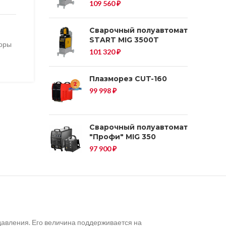
109 560
₽
Сварочный полуавтомат
START MIG 3500T
торы
101 320
₽
Плазморез CUT-160
99 998
₽
Сварочный полуавтомат
"Профи" MIG 350
97 900
₽
давления. Его величина поддерживается на