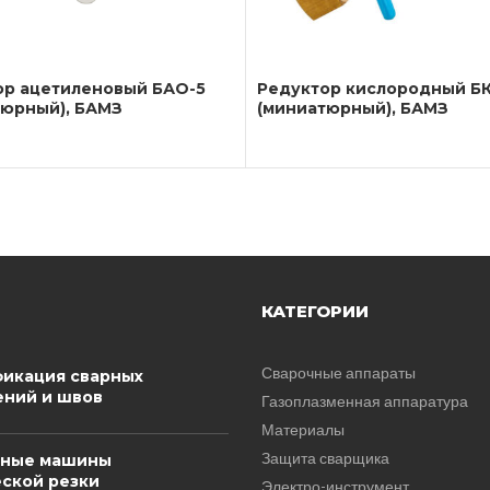
ор ацетиленовый БАО-5
Редуктор кислородный Б
тюрный), БАМЗ
(миниатюрный), БАМЗ
КАТЕГОРИИ
Сварочные аппараты
икация сварных
ний и швов
Газоплазменная аппаратура
Материалы
Защита сварщика
ьные машины
ской резки
Электро-инструмент