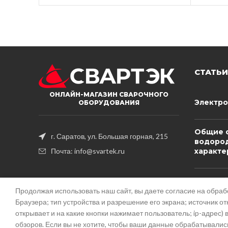
СТАТЬИ
ОНЛАЙН-МАГАЗИН СВАРОЧНОГО
Электро
ОБОРУДОВАНИЯ
Общие с
г. Саратов, ул. Большая горная, 215
водород
характе
Почта: info@svartek.ru
Берилий
белили
Продолжая использовать наш сайт, вы даете согласие на обра
Браузера; тип устройства и разрешение его экрана; источник от
открывает и на какие кнопки нажимает пользователь; ip-адрес
обзоров. Если вы не хотите, чтобы ваши данные обрабатывались,