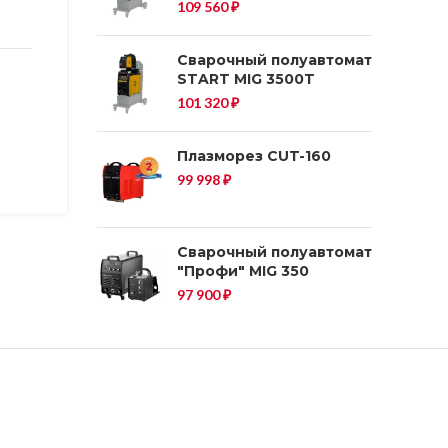
109 560
₽
Сварочный полуавтомат
START MIG 3500T
101 320
₽
Плазморез CUT-160
99 998
₽
Сварочный полуавтомат
"Профи" MIG 350
97 900
₽