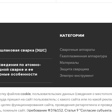
КАТЕГОРИИ
Сварочные аппараты
шлаковая сварка (ЭШС)
Газоплазменная аппаратура
Материалы
ведения по атомно-
Защита сварщика
ной сварке и ее
рные особенности
Электро-инструмент
 и сплавы на основе
я
ботку файлов
cookie
, пользовательских данных (сведения о местополо
куда пришел на сайт пользователь; с какого сайта или по какой рекл
) в целях функционирования сайта, проведения ретаргетинга и прове
 покиньте сайт. (
требование ФЗ №152. Статья 9 "Согласие субъекта