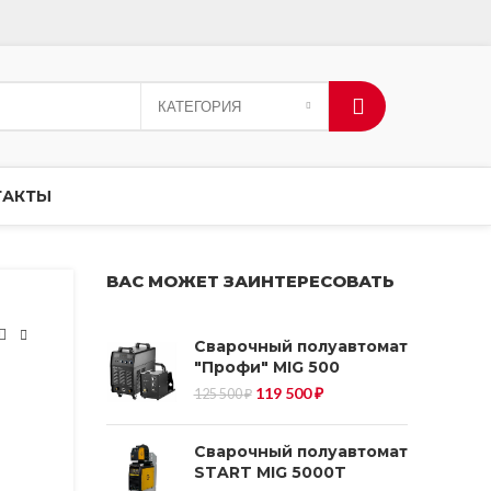
КАТЕГОРИЯ
ТАКТЫ
ВАС МОЖЕТ ЗАИНТЕРЕСОВАТЬ
Сварочный полуавтомат
"Профи" MIG 500
Первоначальная
Текущая
119 500
₽
125 500
₽
цена
цена:
составляла
119
125
500 ₽.
500 ₽.
Сварочный полуавтомат
START MIG 5000T