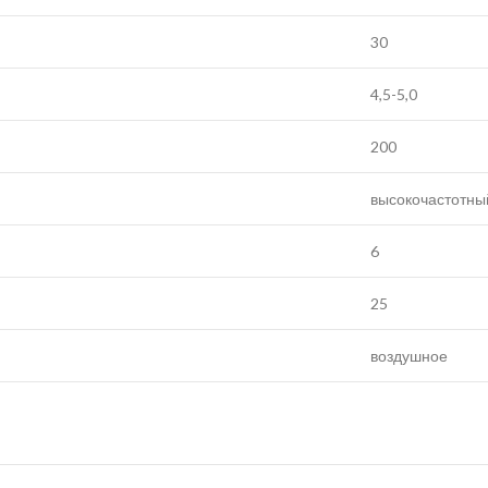
30
4,5-5,0
200
высокочастотны
6
25
воздушное