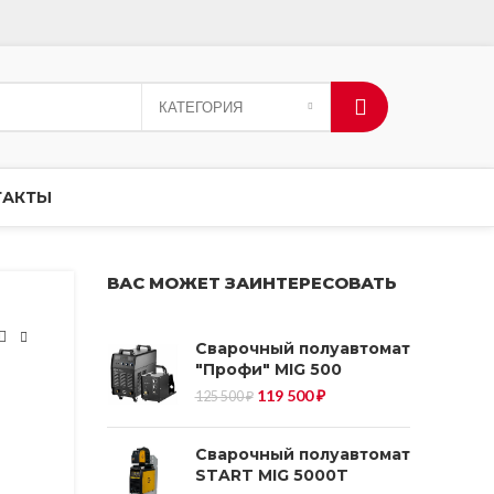
КАТЕГОРИЯ
ТАКТЫ
ВАС МОЖЕТ ЗАИНТЕРЕСОВАТЬ
Сварочный полуавтомат
"Профи" MIG 500
Первоначальная
Текущая
119 500
₽
125 500
₽
цена
цена:
составляла
119
125
500 ₽.
500 ₽.
Сварочный полуавтомат
START MIG 5000T