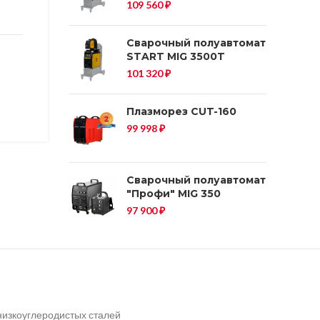
109 560
₽
Сварочный полуавтомат
START MIG 3500T
101 320
₽
Плазморез CUT-160
99 998
₽
Сварочный полуавтомат
"Профи" MIG 350
97 900
₽
 низкоуглеродистых сталей