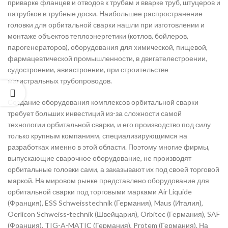
приварке фланцев и отводов к трубам и вварке труб, штуцеров и
патрубков в трубные доски. Наибольшее распространение
головки для орбитальной сварки нашли при изготовлении и
монтаже объектов теплоэнергетики (котлов, бойлеров,
парогенераторов), оборудования для химической, пищевой,
фармацевтической промышленности, в двигателестроении,
судостроении, авиастроении, при строительстве
магистральных трубопроводов.
Создание оборудования комплексов орбитальной сварки
требует больших инвестиций из-за сложности самой
технологии орбитальной сварки, и его производство под силу
только крупным компаниям, специализирующимся на
разработках именно в этой области. Поэтому многие фирмы,
выпускающие сварочное оборудование, не производят
орбитальные головки сами, а заказывают их под своей торговой
маркой. На мировом рынке представлено оборудование для
орбитальной сварки под торговыми марками Air Liquide
(Франция), ESS Schweisstechnik (Германия), Maus (Италия),
Oerlicon Schweiss-technik (Швейцария), Orbitec (Германия), SAF
(Франция), TIG-A-MATIC (Германия), Protem (Германия). На