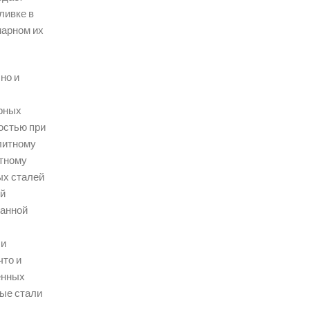
ливке в
марном их
но и
арных
остью при
литному
итному
ых сталей
ей
данной
 и
что и
енных
ные стали