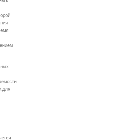
ны к
торой
ания
ремя
чением
дных
ваемости
а для
яется