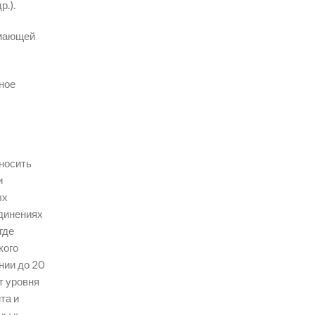
р.).
имающей
ное
носить
и
ых
единениях
где
кого
нии до 20
т уровня
та и