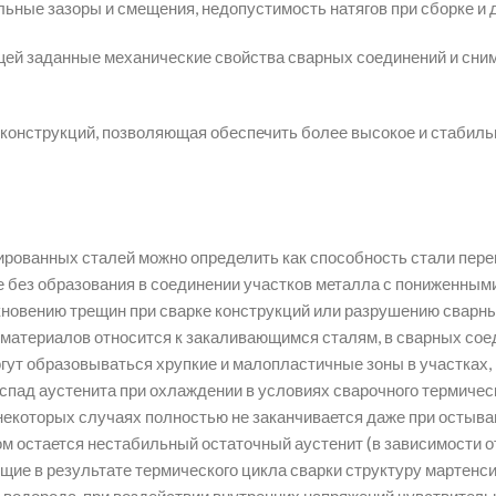
ьные зазоры и смещения, недопустимость натягов при сборке и д
щей заданные механические свойства сварных соединений и сн
конструкций, позволяющая обеспечить более высокое и стабиль
рованных сталей можно определить как способность стали пере
е без образования в соединении участков металла с пониженным
новению трещин при сварке конструкций или разрушению сварн
 материалов относится к закаливающимся сталям, в сварных со
гут образовываться хрупкие и малопластичные зоны в участках, 
аспад аустенита при охлаждении в условиях сварочного термичес
 некоторых случаях полностью не заканчивается даже при остыва
ом остается нестабильный остаточный аустенит (в зависимости о
ющие в результате термического цикла сварки структуру мартенси