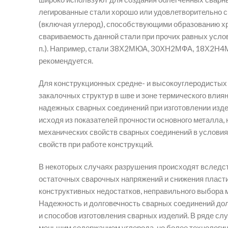
легированные стали хорошо или удовлетворительно с
(включая углерод), способствующими образованию хр
свариваемость данной стали при прочих равных услов
п.). Например, стали 38Х2МЮА, 30ХН2МФА, 18Х2Н4М
рекомендуется.
Для конструкционных средне- и высокоуглеродистых 
закалочных структур в шве и зоне термического влия
надежных сварных соединений при изготовлении издел
исходя из показателей прочности основного металла,
механических свойств сварных соединений в условиях
свойств при работе конструкций.
В некоторых случаях разрушения происходят вследст
остаточных сварочных напряжений и снижения пласти
конструктивных недостатков, неправильного выбора м
Надежность и долговечность сварных соединений до
и способов изготовления сварных изделий. В ряде сл
меньшим содержанием углерода, но более технологич