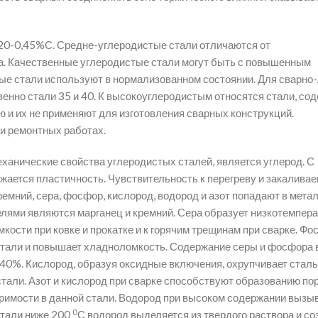
,20-0,45%С. Средне-углеродистые стали отличаются от
. Качественные углеродистые стали могут быть с повышенным
ые стали используют в нормализованном состоянии. Для сварно
нно стали 35 и 40. К высокоуглеродистым относятся стали, со
 и их не применяют для изготовления сварных конструкций.
и ремонтных работах.
нические свойства углеродистых сталей, является углерод. С
жается пластичность. Чувствительность к перегреву и закалива
емний, сера, фосфор, кислород, водород и азот попадают в метал
елями являются марганец и кремний. Сера образует низкотемпер
мкости при ковке и прокатке и к горячим трещинам при сварке. Фо
 стали и повышает хладноломкость. Содержание серы и фосфора 
0%. Кислород, образуя оксидные включения, охрупчивает сталь.
тали. Азот и кислород при сварке способствуют образованию пор
римости в данной стали. Водород при высоком содержании вызы
0
стали ниже 200
С водород выделяется из твердого раствора и со