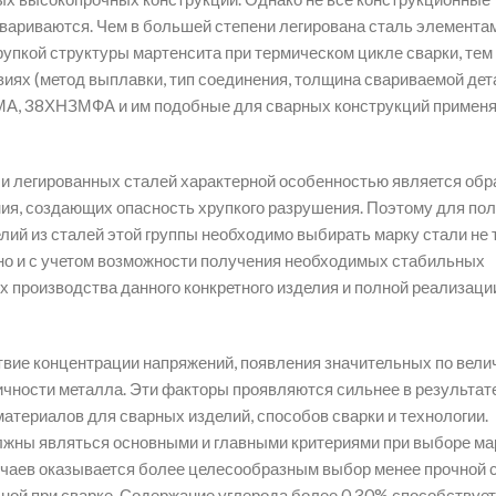
вариваются. Чем в большей степени легирована сталь элемента
упкой структуры мартенсита при термическом цикле сварки, тем
иях (метод выплавки, тип соединения, толщина свариваемой дета
А, 38ХНЗМФА и им подобные для сварных конструкций применя
и легированных сталей характерной особенностью является обр
ния, создающих опасность хрупкого разрушения. Поэтому для по
ий из сталей этой группы необходимо выбирать марку стали не 
 но и с учетом возможности получения необходимых стабильных
 производства данного конкретного изделия и полной реализаци
вие концентрации напряжений, появления значительных по вели
чности металла. Эти факторы проявляются сильнее в результат
атериалов для сварных изделий, способов сварки и технологии.
лжны являться основными и главными критериями при выборе ма
учаев оказывается более целесообразным выбор менее прочной с
ной при сварке. Содержание углерода более 0,30% способствует