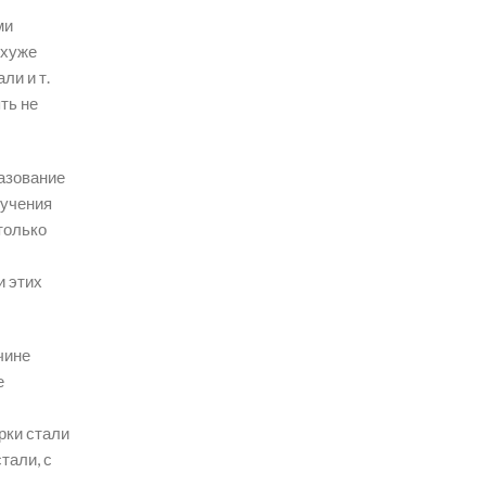
ми
 хуже
ли и т.
ть не
азование
лучения
только
и этих
чине
е
рки стали
тали, с