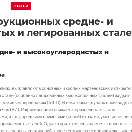
СТАТЬИ
рукционных средне- и
ых и легированных стал
дне- и высокоуглеродистых и
ва
лиях, выплавляют в основных и кислых мартеновских и открыты
 стали (особенно легированных высокопрочных сталей) жидким
ошлаковым переплавом (ЭШП). В некоторых случаях производят 
ечах (ВИ). Рафинирование снижает загрязненность стали
, и т.д.), вредными примесями (серой) и газами, уменьшает чис
вариваемость сталей. Однако при этом повышается склонность с
кость сварных соединений в зоне термического влияния оказывает