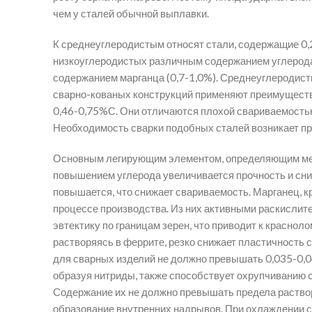
чем у сталей обычной выплавки.
К среднеуглеродистым относят стали, содержащие 0
низкоуглеродистых различным содержанием углерода
содержанием марганца (0,7-1,0%). Среднеуглеродист
сварно-кованых конструкций применяют преимуществе
0,46-0,75%С. Они отличаются плохой свариваемостью
Необходимость сварки подобных сталей возникает пр
Основным легирующим элементом, определяющим меха
повышением углерода увеличивается прочность и сни
повышается, что снижает свариваемость. Марганец, кр
процессе производства. Из них активными раскислит
эвтектику по границам зерен, что приводит к красноло
растворяясь в феррите, резко снижает пластичность
для сварных изделий не должно превышать 0,035-0,04
образуя нитриды, также способствует охрупчиванию с
Содержание их не должно превышать предела раство
образование внутренних надрывов. При охлаждении 