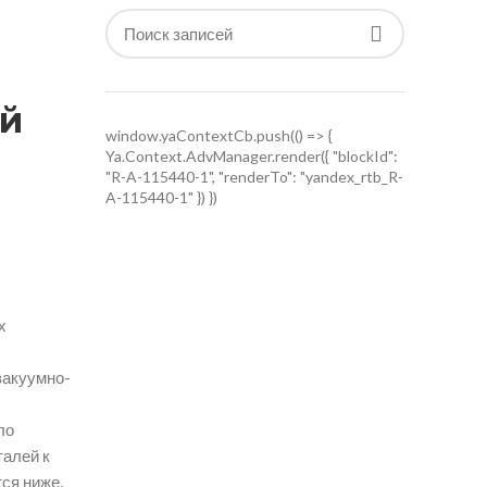
ей
window.yaContextCb.push(() => {
Ya.Context.AdvManager.render({ "blockId":
"R-A-115440-1", "renderTo": "yandex_rtb_R-
A-115440-1" }) })
х
вакуумно-
ло
талей к
ся ниже,