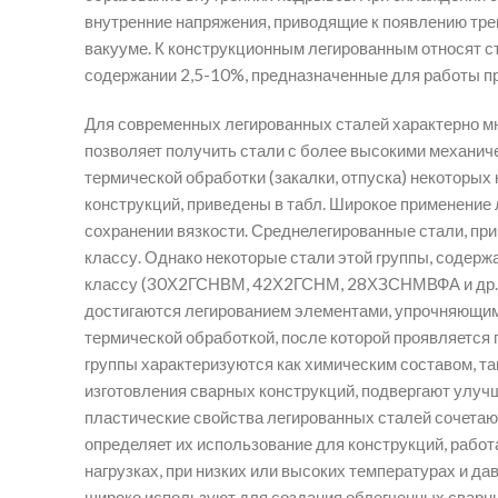
внутренние напряжения, приводящие к появлению трещ
вакууме. К конструкционным легированным относят с
содержании 2,5-10%, предназначенные для работы п
Для современных легированных сталей характерно мн
позволяет получить стали с более высокими механи
термической обработки (закалки, отпуска) некоторы
конструкций, приведены в табл. Широкое применение 
сохранении вязкости. Среднелегированные стали, пр
классу. Однако некоторые стали этой группы, содер
классу (30Х2ГСНВМ, 42Х2ГСНМ, 28ХЗСНМВФА и др.).
достигаются легированием элементами, упрочняющи
термической обработкой, после которой проявляется
группы характеризуются как химическим составом, та
изготовления сварных конструкций, подвергают улуч
пластические свойства легированных сталей сочетают
определяет их использование для конструкций, рабо
нагрузках, при низких или высоких температурах и да
широко используют для создания облегченных сварн