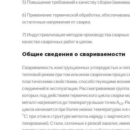
5) Повышение требований к качеству сборки (минимал
6) Применение термической обработки, обеспечиваю
остаточные напряжения от сварки.
7) Индустриализация методов производства сварных 
качество сварочных работ в целом.
Общие сведения о свариваемости
Свариваемость конструкционных углеродистых и леги
тепловой режим при том или ином сварочном процесс
пластическими свойствами, способствующими возник
соединений в эксплуатации. Рассматриваемая группа
которых под действием термического цикла сварки мо
металл нагревается до температур выше точки А
. Р
с3
цикла начинается при более низких температурах и в
°
С; при этом в структуре металла наряду с мартенсит
легирования). Стали, склонные к резкой закалке, име