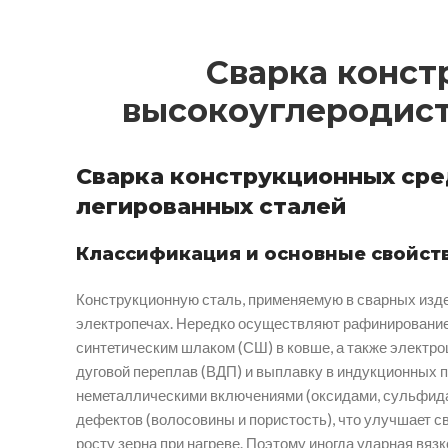
Сварка конст
высокоуглеродист
Сварка конструкционных сре
легированных сталей
Классификация и основные свойст
Конструкционную сталь, применяемую в сварных изде
электропечах. Нередко осуществляют рафинирование
синтетическим шлаком (СШ) в ковше, а также электр
дуговой переплав (ВДП) и выплавку в индукционных п
неметаллическими включениями (оксидами, сульфидами
дефектов (волосовины и пористость), что улучшает с
росту зерна при нагреве. Поэтому иногда ударная вяз