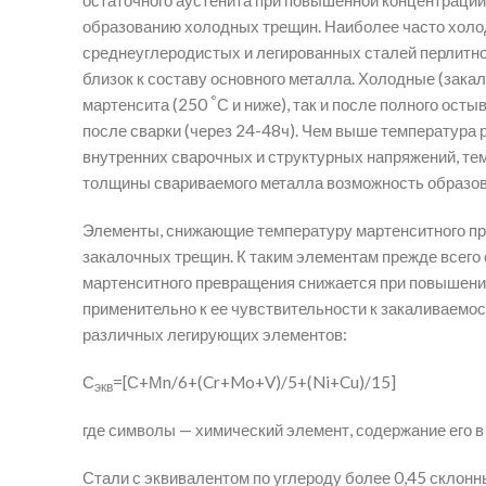
остаточного аустенита при повышенной концентрации
образованию холодных трещин. Наиболее часто холо
среднеуглеродистых и легированных сталей перлитног
близок к составу основного металла. Холодные (зака
°
мартенсита (250
С и ниже), так и после полного ост
после сварки (через 24-48ч). Чем выше температура 
внутренних сварочных и структурных напряжений, те
толщины свариваемого металла возможность образов
Элементы, снижающие температуру мартенситного пр
закалочных трещин. К таким элементам прежде всего
мартенситного превращения снижается при повышении
применительно к ее чувствительности к закаливаемо
различных легирующих элементов:
С
=[С+Мn/6+(Cr+Mo+V)/5+(Ni+Cu)/15]
экв
где символы — химический элемент, содержание его в 
Стали с эквивалентом по углероду более 0,45 склонн