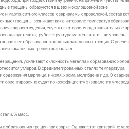
 водорода, при воздействии внутренних напряжений чувствитель
дные трещины образуются в швах и околошовной зоне
о и мартенситного классов, свариваемых проволокой, состав ко
лочные) трещины возникают как в интервале температур образов
ывания сварного изделия, спустя некоторое, иногда значительное в
распада аустенита, грубее структура мартенсита, выше уровень
м вероятнее образование холодных закалочных трещин. С увели
ания закалочных трещин возрастает.
евращения, усиливают склонность металла к образованию холо
 относится углерод. В среднелегированных сталях температура
 содержания марганца, никеля, хрома, молибдена и др. О свари
сти ориентировочно судят по коэффициенту эквивалента углерод
стали, % масс.
ы к образованию трещин при сварке. Однако этот критерий не явл