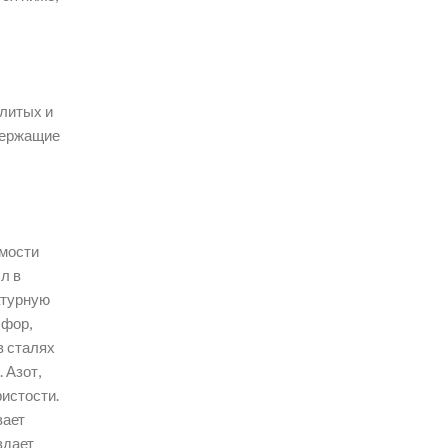
-литых и
держащие
емости
л в
атурную
сфор,
в сталях
 Азот,
истости.
вает
здает