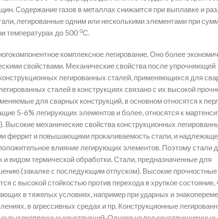
ин. Содержание газов в металлах снижается при выплавке и раз
тали, легированные одним или несколькими элементами при сум
0
ри температурах до 500
С.
огокомпонентное комплексное легирование. Оно более экономич
ческими свойствами. Механические свойства после упрочняющей
х конструкционных легированных сталей, применяющихся для св
легированных сталей в конструкциях связано с их высокой прочн
именяемые для сварных конструкций, в основном относятся к пер
жащие 5-6% легирующих элементов и более, относятся к мартенс
 Высокие механические свойства конструкционных легированн
ми феррит и повышающими прокаливаемость стали, и надлежащ
 положительное влияние легирующих элементов. Поэтому стали 
к и видом термической обработки. Стали, предназначенные для
шению (закалке с последующим отпуском). Высокие прочностные
ся с высокой стойкостью против перехода в хрупкое состояние, 
тающих в тяжелых условиях, например при ударных и знакоперем
влениях, в агрессивных средах и пр. Конструкционные легирован
ых высокопрочных конструкций. Однако не все конструкционные