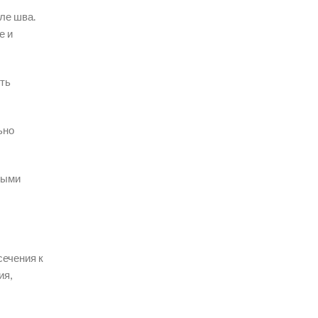
ле шва.
е и
ть
ьно
тыми
сечения к
ия,