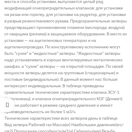
места и способа установки, выпускается целый ряд
модификаций огнеприградительных клапанов: для установки
на резак или горелку, для установки на редуктор, для установки
в разрыв резинотканевого рукава. Предохранительные затворы
предотвращают проникновение пламени (кислорода, воздуха)
от сварщика (резчика) в защищаемое оборудование. В место их
установки — на ацетиленовых генераторах и на
ацетиленопроводах. По конструктивному исполнению могут
быть "сухие" и "жидкостные" затворы. "Жидкостные" затворы
надо устанавливать в хорошо вентилируемых металлических
шкафах, а "сухие" затворы — на открытой площадке. По своей
мощности затворы делятся на групповые (стационарные) и
постовые (индивидуальные). В данный момент нас больше
интересуют индивидуальные. В таблице приведены
сравнительные технические характеристики клапана ЗСУ-1
(Автогенмаш), и клапана огнепреградительного КОГ (Донмет).
Все они работают в режиме среднего давления и имеют
производительность не более 5 м3/ч.
Технические характеристики всех затворов даны в таблице
Вид затвора Рабочий газ Масса(кг) Наибольшее давление(кгс/
см2) Пропускная способность(м3/ч) Габариты(мм) Резьба