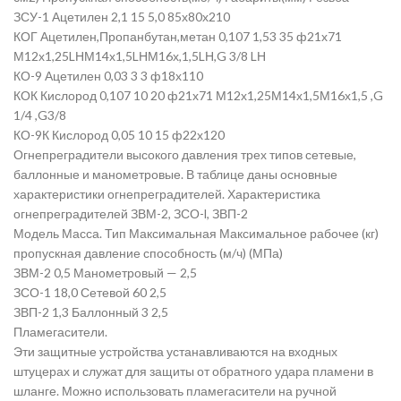
ЗСУ-1 Ацетилен 2,1 15 5,0 85х80х210
КОГ Ацетилен,Пропанбутан,метан 0,107 1,53 35 ф21х71
М12х1,25LНМ14х1,5LНМ16х,1,5LН,G 3/8 LН
КО-9 Ацетилен 0,03 3 3 ф18х110
КОК Кислород 0,107 10 20 ф21х71 М12х1,25М14х1,5М16х1,5 ,G
1/4 ,G3/8
КО-9К Кислород 0,05 10 15 ф22х120
Огнепреградители высокого давления трех типов сетевые,
баллонные и манометровые. В таблице даны основные
характеристики огнепреградителей. Характеристика
огнепреградителей ЗВМ-2, ЗСО-l, ЗВП-2
Модель Масса. Тип Максимальная Максимальное рабочее (кг)
пропускная давление способность (м/ч) (МПа)
ЗВМ-2 0,5 Манометровый — 2,5
ЗСО-1 18,0 Сетевой 60 2,5
ЗВП-2 1,3 Баллонный 3 2,5
Пламегасители.
Эти защитные устройства устанавливаются на входных
штуцерах и служат для защиты от обратного удара пламени в
шланге. Можно использовать пламегасители на ручной