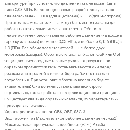
аппаратуре (при условии, что давление газа не может быть
ниже 0,03 МПа. В настоящее время разработаны два типа
пламегасителей — ПГа (для ацетилена) и ПГк (для кислорода).
При этом пламегасители ПГа могут быть использованы для
работы на газах-заменителях ацетилена. Оба типа
пламегасителей рассчитаны на рабочее давление (на входе в
горелку или резак) не менее 0,03 МПа, и не более 0,135 (ПГа) и
1,0 (ПГк). Вес обоих пламегасителей — не более двух
килограмм (каждый). Обратные клапаны Клапан ОБК или ОБГ
защищают кислородные газовые рукава от разрыва при
обратном противотоки газа. Устанавливаются они перед
резаком или горелкой в точке отбора рабочего газа для
потребления. При установке обратных клапанов будьте
внимательны! Они должны устанавливаться строго
вертикально, так как работают на гравитационном принципе.
Существует два вида обратных клапанов, их характеристики
приведены в таблице.
Характеристики клапанов ОБК, ОБГ, Л3С-3
Вид Рабочий газ Максимальное рабочее давление (кгс/см2)
Максимальная пропускная способность(м3/ч) Резьба