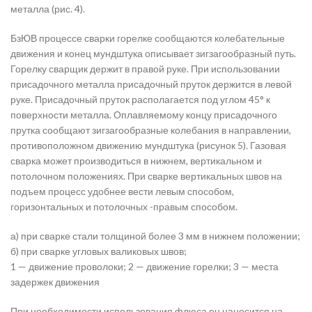
металла (рис. 4).
БзЮВ процессе сварки горелке сообщаются колебательные
движения и конец мундштука описывает зигзагообразный путь.
Горелку сварщик держит в правой руке. При использовании
присадочного металла присадочный пруток держится в левой
руке. Присадочный пруток располагается под углом 45° к
поверхности металла. Оплавляемому концу присадочного
прутка сообщают зигзагообразные колебания в направлении,
противоположном движению мундштука (рисунок 5). Газовая
сварка может производиться в нижнем, вертикальном и
потолочном положениях. При сварке вертикальных швов на
подъем процесс удобнее вести левым способом,
горизонтальных и потолочных -правым способом.
а) при сварке стали толщиной более 3 мм в нижнем положении;
б) при сварке угловых валиковых швов;
1 — движение проволоки; 2 — движение горелки; 3 — места
задержек движения
При необходимости использования флюса он наносится на