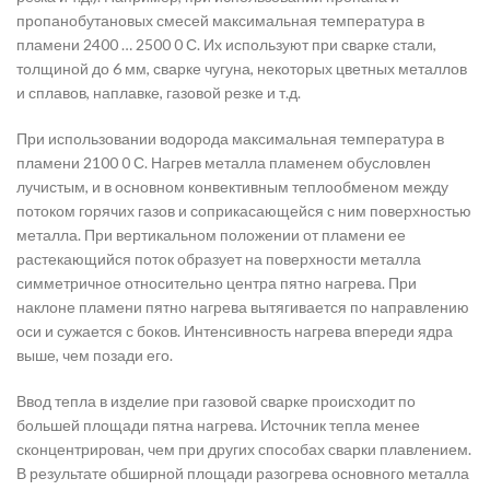
пропанобутановых смесей максимальная температура в
пламени 2400 … 2500 0 С. Их используют при сварке стали,
толщиной до 6 мм, сварке чугуна, некоторых цветных металлов
и сплавов, наплавке, газовой резке и т.д.
При использовании водорода максимальная температура в
пламени 2100 0 С. Нагрев металла пламенем обусловлен
лучистым, и в основном конвективным теплообменом между
потоком горячих газов и соприкасающейся с ним поверхностью
металла. При вертикальном положении от пламени ее
растекающийся поток образует на поверхности металла
симметричное относительно центра пятно нагрева. При
наклоне пламени пятно нагрева вытягивается по направлению
оси и сужается с боков. Интенсивность нагрева впереди ядра
выше, чем позади его.
Ввод тепла в изделие при газовой сварке происходит по
большей площади пятна нагрева. Источник тепла менее
сконцентрирован, чем при других способах сварки плавлением.
В результате обширной площади разогрева основного металла