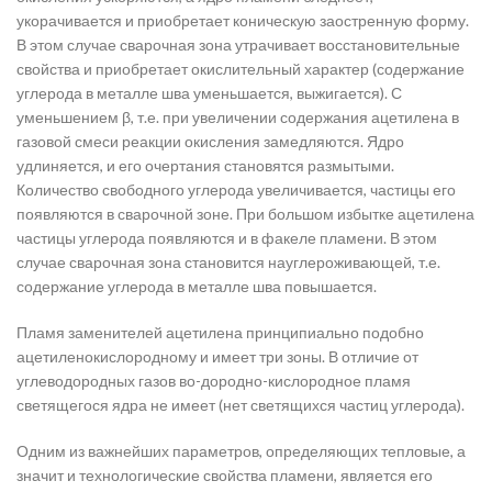
укорачивается и приобретает коническую заостренную форму.
В этом случае сварочная зона утрачивает восстановительные
свойства и приобретает окислительный характер (содержание
углерода в металле шва уменьшается, выжигается). С
уменьшением β, т.е. при увеличении содержания ацетилена в
газовой смеси реакции окисления замедляются. Ядро
удлиняется, и его очертания становятся размытыми.
Количество свободного углерода увеличивается, частицы его
появляются в сварочной зоне. При большом избытке ацетилена
частицы углерода появляются и в факеле пламени. В этом
случае сварочная зона становится науглероживающей, т.е.
содержание углерода в металле шва повышается.
Пламя заменителей ацетилена принципиально подобно
ацетиленокислородному и имеет три зоны. В отличие от
углеводородных газов во-дородно-кислородное пламя
светящегося ядра не имеет (нет светящихся частиц углерода).
Одним из важнейших параметров, определяющих тепловые, а
значит и технологические свойства пламени, является его