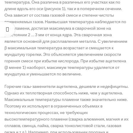
температура. Она различна в различных его участках как по
длине вдоль его оси (рисунок 1), так и в поперечном сечении.
Она зависит от состава газовой смеси и степени чистоты
применяемых газов. Наивысшая температура наблюдается по
оси пламени, достигая максимума в сварочной зоне на
расстоянии 2 … 3 мм от конца ядра. Эта сварочная зона
является основной для расплавления металла. С увеличением
β максимальная температура возрастает и смещается к
мундштуку горелки. Это объясняется увеличением скорости
горения смеси при избытке кислорода. При избытке ацетилена
(β менее 1) наоборот, максимум температуры удаляется от
мундштука и уменьшается по величине.
Горючие газы-заменители ацетилена, дешевле и недефицитны.
Однако их теплотворная способность ниже, чем у ацетилена.
Максимальные температуры пламени также значительно ниже.
Поэтому их используют в ограниченных объемах в
технологических процессах, не требующих
высокотемпературного пламени (сварка алюминия, магния и их
сплавов, свинца, пайка, сварка тонколистовой стали, газовая
резка и т.д.). Например, при использовании пропана и