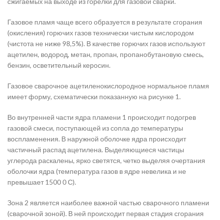
сжигаемых на выходе из горелки для газовой сварки.
Газовое пламя чаще всего образуется в результате сгорания
(окисления) горючих газов технически чистым кислородом
(чистота не ниже 98,5%). В качестве горючих газов используют
ацетилен, водород, метан, пропан, пропанобутановую смесь,
бензин, осветительный керосин.
Газовое сварочное ацетиленокислородное нормальное пламя
имеет форму, схематически показанную на рисунке 1.
Во внутренней части ядра пламени 1 происходит подогрев
газовой смеси, поступающей из сопла до температуры
воспламенения. В наружной оболочке ядра происходит
частичный распад ацетилена. Выделяющиеся частицы
углерода раскалены, ярко светятся, четко выделяя очертания
оболочки ядра (температура газов в ядре невелика и не
превышает 1500 0 С).
Зона 2 является наиболее важной частью сварочного пламени
(сварочной зоной). В ней происходит первая стадия сгорания