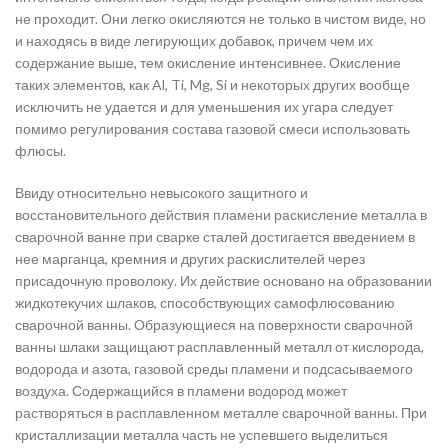
не проходит. Они легко окисляются не только в чистом виде, но
и находясь в виде легирующих добавок, причем чем их
содержание выше, тем окисление интенсивнее. Окисление
таких элементов, как Al, Ti, Mg, Si и некоторых других вообще
исключить не удается и для уменьшения их угара следует
помимо регулирования состава газовой смеси использовать
флюсы.
Ввиду относительно невысокого защитного и
восстановительного действия пламени раскисление металла в
сварочной ванне при сварке сталей достигается введением в
нее марганца, кремния и других раскислителей через
присадочную проволоку. Их действие основано на образовании
жидкотекучих шлаков, способствующих самофлюсованию
сварочной ванны. Образующиеся на поверхности сварочной
ванны шлаки защищают расплавленный металл от кислорода,
водорода и азота, газовой среды пламени и подсасываемого
воздуха. Содержащийся в пламени водород может
растворяться в расплавленном металле сварочной ванны. При
кристаллизации металла часть не успевшего выделиться