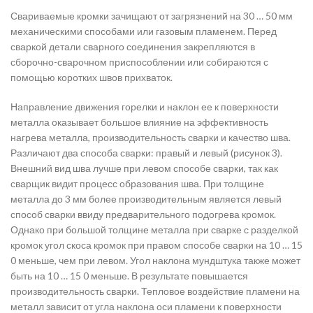
Свариваемые кромки зачищают от загрязнений на 30 … 50 мм
механическими способами или газовым пламенем. Перед
сваркой детали сварного соединения закрепляются в
сборочно-сварочном приспособлении или собираются с
помощью коротких швов прихваток.
Направление движения горелки и наклон ее к поверхности
металла оказывает большое влияние на эффективность
нагрева металла, производительность сварки и качество шва.
Различают два способа сварки: правый и левый (рисунок 3).
Внешний вид шва лучше при левом способе сварки, так как
сварщик видит процесс образования шва. При толщине
металла до 3 мм более производительным является левый
способ сварки ввиду предварительного подогрева кромок.
Однако при большой толщине металла при сварке с разделкой
кромок угол скоса кромок при правом способе сварки на 10 … 15
0 меньше, чем при левом. Угол наклона мундштука также может
быть на 10 … 15 0 меньше. В результате повышается
производительность сварки. Тепловое воздействие пламени на
металл зависит от угла наклона оси пламени к поверхности