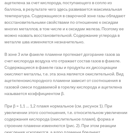
ацетилена за счет кислорода, поступающего в сопло из
баллона, в результате чего здесь развивается максимальная
температура. Содержащиеся в сварочной зоне газы обладают
восстановительными свойствами по отношению к оксидам
многих металлов, в том числе и к оксидам железа. Поэтому ее
можно назвать восстановительной. Содержание углерода в
металле шва изменяется незначительно.
В зоне 3 или факеле пламени протекает догорание газов за
счет кислорода воздуха что отражает состав газов в факеле.
Содержащиеся в факеле газы и продукты их диссоциации
окисляют металлы, т.е. эта зона является окислительной. Вид
ацетиленокислородного пламени зависит от соотношения в
газовой смеси подаваемой в горелку кислорода и ацетилена
называется коэффициентом β.
При β = 1,1 … 1,2 пламя нормальное (см. рисунок 1). При
увеличении этого соотношения, т.е. относительном увеличении
содержания кислорода (окислительное пламя), форма и
строение пламени изменяются (рис. 2). При этом реакции
окисления ускоряются, а ядро пламени бледнеет,