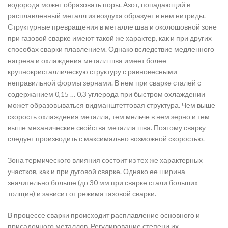
водорода может образовать поры. Азот, попадающий в
расплавленный металл из воздуха образует в нем нитриды.
Структурные превращения в металле шва и околошовной зоне
при газовой сварке имеют такой же характер, как и при других
способах сварки плавлением. Однако вследствие медленного
нагрева и охлаждения металл шва имеет более
крупнокристаллическую структуру с равновесными
неправильной формы зернами. В нем при сварке сталей с
содержанием 0,15 … 0,3 углерода при быстром охлаждении
может образовываться видманштеттовая структура. Чем выше
скорость охлаждения металла, тем мельче в нем зерно и тем
выше механические свойства металла шва. Поэтому сварку
следует производить с максимально возможной скоростью.
Зона термического влияния состоит из тех же характерных
участков, как и при дуговой сварке. Однако ее ширина
значительно больше (до 30 мм при сварке стали больших
толщин) и зависит от режима газовой сварки.
В процессе сварки происходит расплавление основного и
присадочного металлов. Регулирование степени их