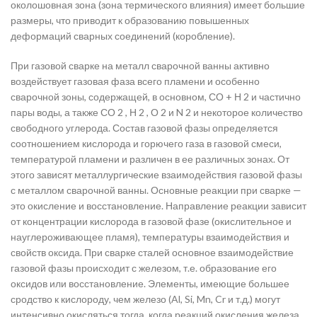
околошовная зона (зона термического влияния) имеет большие
размеры, что приводит к образованию повышенных
деформаций сварных соединений (коробление).
При газовой сварке на металл сварочной ванны активно
воздействует газовая фаза всего пламени и особенно
сварочной зоны, содержащей, в основном, СО + Н 2 и частично
пары воды, а также СО 2 , Н 2 , О 2 и N 2 и некоторое количество
свободного углерода. Состав газовой фазы определяется
соотношением кислорода и горючего газа в газовой смеси,
температурой пламени и различен в ее различных зонах. От
этого зависят металлургические взаимодействия газовой фазы
с металлом сварочной ванны. Основные реакции при сварке —
это окисление и восстановление. Направление реакции зависит
от концентрации кислорода в газовой фазе (окислительное и
науглероживающее пламя), температуры взаимодействия и
свойств оксида. При сварке сталей основное взаимодействие
газовой фазы происходит с железом, т.е. образование его
оксидов или восстановление. Элементы, имеющие большее
сродство к кислороду, чем железо (Al, Si, Mn, Cr и т.д.) могут
интенсивно окисляться тогда, когда реакций окисления железа