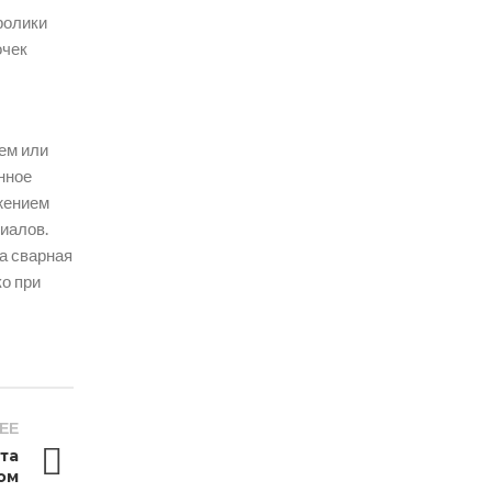
ролики
очек
ем или
нное
ожением
иалов.
на сварная
ко при
ЕЕ
та
ом