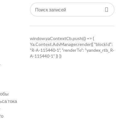
window.yaContextCb.push(() => {
Ya.Context.AdvManager.render({ "blockId":
"R-A-115440-1", "renderTo": "yandex_rtb_R-
A-115440-1" }) })
—
тобы
ьса тока
е
го