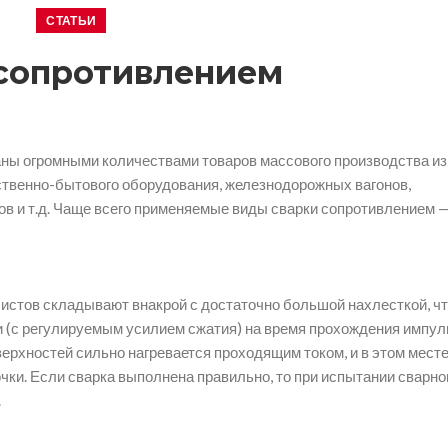
СТАТЬИ
 сопротивлением
аны огромными количествами товаров массового производства из
ственно-бытового оборудования, железнодорожных вагонов,
в и т.д. Чаще всего применяемые виды сварки сопротивлением 
истов складывают внакрой с достаточно большой нахлесткой, ч
 (с регулируемым усилием сжатия) на время прохождения импул
ерхностей сильно нагревается проходящим током, и в этом мест
чки. Если сварка выполнена правильно, то при испытании сварно
.