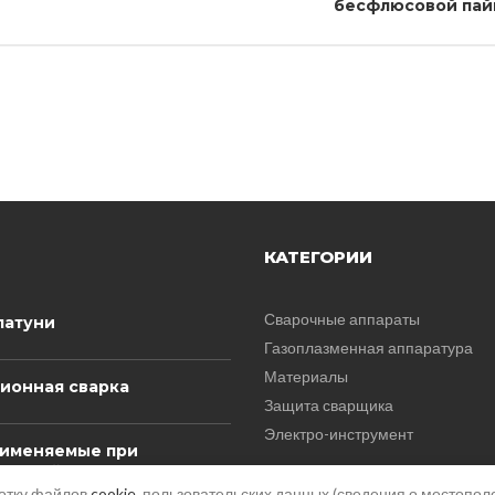
бесфлюсовой пай
КАТЕГОРИИ
Сварочные аппараты
латуни
Газоплазменная аппаратура
Материалы
ионная сварка
Защита сварщика
Электро-инструмент
рименяемые при
ческой сварке
нием
ботку файлов
cookie
, пользовательских данных (сведения о местополо