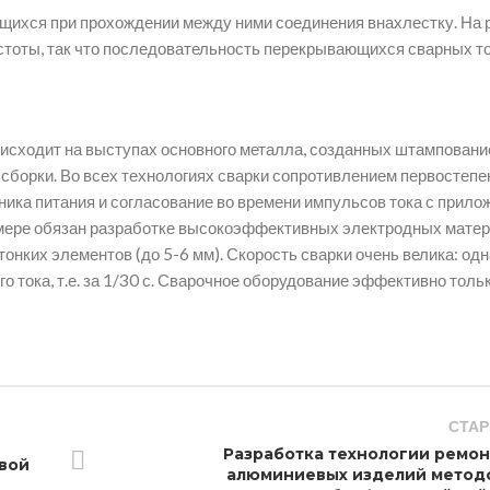
щихся при прохождении между ними соединения внахлестку. На 
стоты, так что последовательность перекрывающихся сварных т
роисходит на выступах основного металла, созданных штамповани
й сборки. Во всех технологиях сварки сопротивлением первостепе
ника питания и согласование во времени импульсов тока с прил
 мере обязан разработке высокоэффективных электродных матер
онких элементов (до 5-6 мм). Скорость сварки очень велика: од
о тока, т.е. за 1/30 с. Сварочное оборудование эффективно толь
СТАР
Разработка технологии ремон
вой
алюминиевых изделий метод