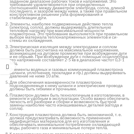
заданном диапазоне рабочих токов и напряжений. Это
требование удовлетворяется при определенных
соотношениях между диаметром электрода, сопла, длиной
последнего, и зазором между ними, а также при правильном
конструктивном решении узла формирования и
стабилизации дуги.
Элементы, наиболее подверженные действию тепла
(электрод, сопло), должны выдерживать длительную
тепловую нагрузку при максимальной мощности
плазмотрона. Это требование выполняется при правильном
выборе материала теплонапряженных элементов и си-
стемы их охлаждения.
Электрическая изоляция между электродами и соплом
должна быть рассчитана на максимальное напряжение,
возникающее на дуговом промежутке при возбуждении дуги
и ее обрыве. При возбуждении дуги с помощью осциллятора
это напряжение составляет 2-5 кв в диапазоне частот 0,3-1
Мгц.
Элементы водяных и газовых коммуникаций плазмотрона
(шланги, уплотнения, прокладки и пр.) должны выдерживать
давление не ниже 10 атм.
Для обеспечения маневренности плазмотрона
подсоединяемые к нему шланги и электрические провода
должны быть гибкими и прочными.
Плазмотрон должен быть технологичным в изготовлении, в
ремонте и удобным в эксплуатации. Особо важно обеспечить
легкость его разборки и сборки и возможность быстрой
замены наиболее часто изнашиваемых деталей (катода и
сопла).
Конструкция плазмотрона должна быть экономичной, т. е.
должна предусматривать возможность применения
недифицитных материалов для его изготовления и
обеспечивать минимальное потребление охлаждающей
воды, рабочего газа и минимальные потери тепла.
К плазмотронам предъявляется и ряд специальных