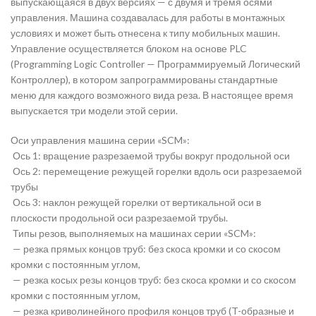
выпускающаяся в двух версиях — с двумя и тремя осями
управления. Машина создавалась для работы в монтажных
условиях и может быть отнесена к типу мобильных машин.
Управление осуществляется блоком на основе PLC
(Programming Logic Controller — Программируемый Логический
Контроллер), в котором запрограммированы стандартные
меню для каждого возможного вида реза. В настоящее время
выпускается три модели этой серии.
Оси управления машина серии «SCM»:
Ось 1: вращение разрезаемой трубы вокруг продольной оси
Ось 2: перемещение режущей горелки вдоль оси разрезаемой
трубы
Ось 3: наклон режущей горелки от вертикальной оси в
плоскости продольной оси разрезаемой трубы.
Типы резов, выполняемых на машинах серии «SCM»:
— резка прямых концов труб: без скоса кромки и со скосом
кромки с постоянным углом,
— резка косых резы концов труб: без скоса кромки и со скосом
кромки с постоянным углом,
— резка криволинейного профиля концов труб (T-образные и