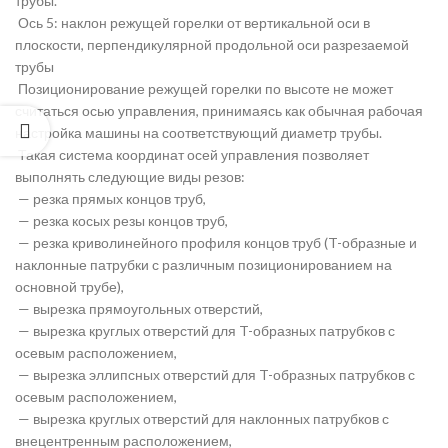
трубы.
Ось 5: наклон режущей горелки от вертикальной оси в
плоскости, перпендикулярной продольной оси разрезаемой
трубы
Позиционирование режущей горелки по высоте не может
считаться осью управления, принимаясь как обычная рабочая
настройка машины на соответствующий диаметр трубы.
Такая система координат осей управления позволяет
выполнять следующие виды резов:
— резка прямых концов труб,
— резка косых резы концов труб,
— резка криволинейного профиля концов труб (T-образные и
наклонные патрубки с различным позиционированием на
основной трубе),
— вырезка прямоугольных отверстий,
— вырезка круглых отверстий для T-образных патрубков с
осевым расположением,
— вырезка эллипсных отверстий для T-образных патрубков с
осевым расположением,
— вырезка круглых отверстий для наклонных патрубков с
внецентренным расположением,