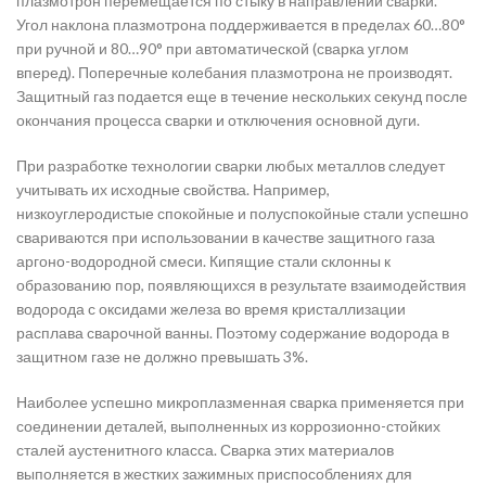
плазмотрон перемещается по стыку в направлении сварки.
Угол наклона плазмотрона поддерживается в пределах 60…80°
при ручной и 80…90° при автоматической (сварка углом
вперед). Поперечные колебания плазмотрона не производят.
Защитный газ подается еще в течение нескольких секунд после
окончания процесса сварки и отключения основной дуги.
При разработке технологии сварки любых металлов следует
учитывать их исходные свойства. Например,
низкоуглеродистые спокойные и полуспокойные стали успешно
свариваются при использовании в качестве защитного газа
аргоно-водородной смеси. Кипящие стали склонны к
образованию пор, появляющихся в результате взаимодействия
водорода с оксидами железа во время кристаллизации
расплава сварочной ванны. Поэтому содержание водорода в
защитном газе не должно превышать 3%.
Наиболее успешно микроплазменная сварка применяется при
соединении деталей, выполненных из коррозионно-стойких
сталей аустенитного класса. Сварка этих материалов
выполняется в жестких зажимных приспособлениях для