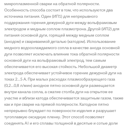
микроплазменной сварки на обратной полярности.
Особенность способа состоит в том, что используются два
источника питания. Один (ИП1) для непрерывного
поддержания горения дежурной дуги между вольфрамовым
электродом и медным соплом плазмотрона. Другой (ИП2) для
питания основной дуги, горящей между медным соплом
(анодом) и свариваемой деталью (катодом). Использование
медного водоохлаждаемого сопла в качестве анода основной
дуги позволяет исключать влияние тока обратной полярности
основной дуги на вольфрамовый электрод, тем самым
обеспечивается его высокая стойкость. Небольшой диаметр
электрода обеспечивает устойчивое горение дежурной дуги на
токах 2…5 А. При малых расходах плазмообразующего газа
(0,2…0,8 л/мин) анодное пятно основной дуги размещается
внутри канала сопла, а сжатие столба дуги на открытом ее
участке и вблизи катода обеспечивается защитным газом, также
как и при сварке на прямой полярности. Катодное пятно
непрерывно блуждает по поверхности изделия и разрушает
тугоплавкую оксидную пленку. Этот способ позволяет
соединять AI и его сплавы толщиной в десятые и сотые доли