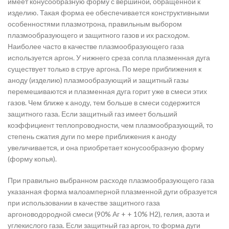
имеет конусообразную форму с вершиной, обращенной к
изделию. Такая форма ее обеспечивается конструктивными
особенностями плазмотрона, правильным выбором
плазмообразующего и защитного газов и их расходом.
Наиболее часто в качестве плазмообразующего газа
используется аргон. У нижнего среза сопла плазменная дуга
существует только в струе аргона. По мере приближения к
аноду (изделию) плазмообразующий и защитный газы
перемешиваются и плазменная дуга горит уже в смеси этих
газов. Чем ближе к аноду, тем больше в смеси содержится
защитного газа. Если защитный газ имеет больший
коэффициент теплопроводности, чем плазмообразующий, то
степень сжатия дуги по мере приближения к аноду
увеличивается, и она приобретает конусообразную форму
(форму копья).
При правильно выбранном расходе плазмообразующего газа
указанная форма малоамперной плазменной дуги образуется
при использовании в качестве защитного газа
аргоноводородной смеси (90% Аг + + 10% Н2), гелия, азота и
углекислого газа. Если защитный газ аргон, то форма дуги